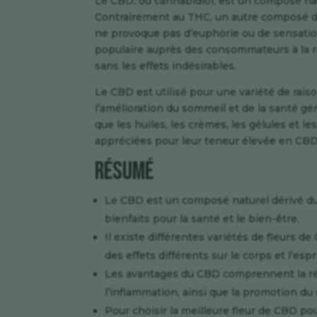
Le CBD, ou cannabidiol, est un composé na
Contrairement au THC, un autre composé du 
ne provoque pas d’euphorie ou de sensation 
populaire auprès des consommateurs à la r
sans les effets indésirables.
Le CBD est utilisé pour une variété de raison
l’amélioration du sommeil et de la santé gén
que les huiles, les crèmes, les gélules et l
appréciées pour leur teneur élevée en CBD et
Résumé
Le CBD est un composé naturel dérivé du 
bienfaits pour la santé et le bien-être.
Il existe différentes variétés de fleurs d
des effets différents sur le corps et l’espri
Les avantages du CBD comprennent la rédu
l’inflammation, ainsi que la promotion du 
Pour choisir la meilleure fleur de CBD pou