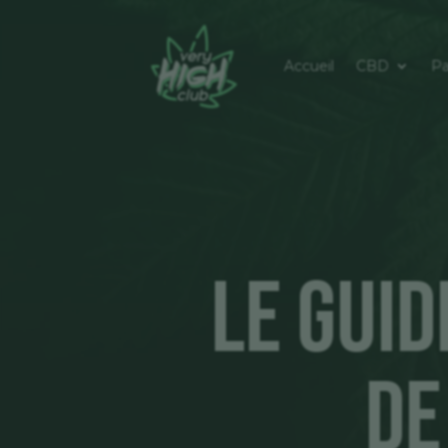
Accueil
CBD
Pa
Le Gui
de