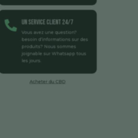
Un service client 24/7

Vous avez une question?
besoin d’informations sur des
produits? Nous sommes
joignable sur Whatsapp tous
les jours.
Acheter du CBD