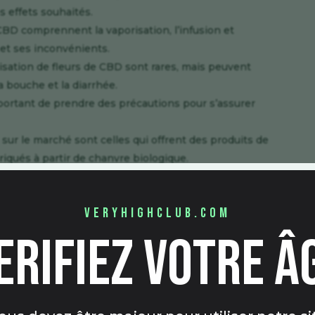
s effets souhaités.
CBD comprennent la vaporisation, l’infusion et
 et ses inconvénients.
ilisation de fleurs de CBD sont rares, mais peuvent
a bouche et la diarrhée.
important de prendre des précautions pour s’assurer
sur le marché sont celles qui offrent des produits de
briqués à partir de chanvre biologique.
l’utilisation de fleurs de CBD sont nombreux, avec
 significatives de leur santé et de leur bien-être.
veryhighclub.com
être un choix judicieux pour améliorer votre qualité
s recherches et de prendre des précautions pour
erifiez votre â
u produit.
s de fleurs de CBD: Sativa,