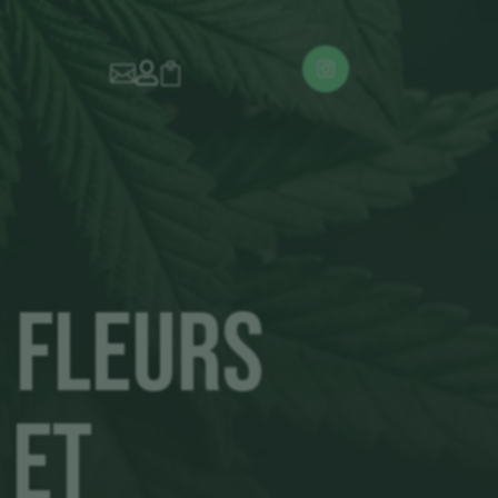



 Fleurs
 et