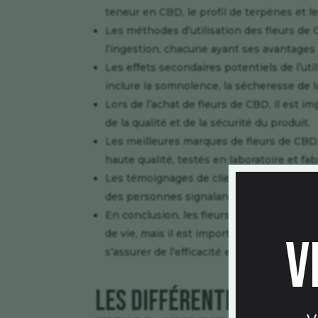
teneur en CBD, le profil de terpènes et le
Les méthodes d’utilisation des fleurs de 
l’ingestion, chacune ayant ses avantages
Les effets secondaires potentiels de l’ut
inclure la somnolence, la sécheresse de l
Lors de l’achat de fleurs de CBD, il est 
de la qualité et de la sécurité du produit.
Les meilleures marques de fleurs de CBD 
haute qualité, testés en laboratoire et fa
Les témoignages de clients satisfaits de 
des personnes signalant des améliorations
En conclusion, les fleurs de CBD peuvent 
de vie, mais il est important de faire de
v
s’assurer de l’efficacité et de la sécurité d
Les différentes variété