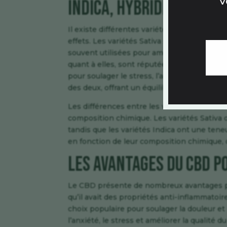
V
Indica, Hybrides
Il existe différentes variétés de fleurs de
effets. Les variétés Sativa sont connues pou
souvent utilisées pour améliorer la concentra
quant à elles, sont réputées pour leurs effe
pour soulager le stress, l’anxiété et favor
des deux, offrant un équilibre entre les effe
Les différences entre les variétés de fleu
composition chimique. Les variétés Sativa 
tandis que les variétés Indica ont une ten
en fonction de leur composition chimique, o
Les avantages du CBD po
Le CBD présente de nombreux avantages po
qu’il avait des propriétés anti-inflammatoir
choix populaire pour soulager la douleur et 
l’anxiété, le stress et améliorer la qualité 