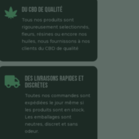
Du CBD de qualité

Tous nos produits sont
rigoureusement selectionnés,
fleurs, résines ou encore nos
huiles, nous fournissons à nos
clients du CBD de qualité
Des livraisons rapides et

discrètes
Toutes nos commandes sont
expédiées le jour même si
les produits sont en stock.
Les emballages sont
neutres, discret et sans
odeur.