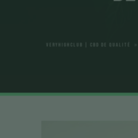
VeryHighClub | CBD de qualité
9