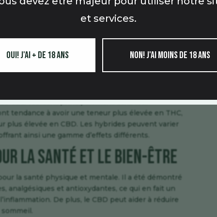
ous devez être majeur pour utiliser notre si
et services.
 CBD, chacune ayant ses propres caractéristiques et
r leurs effets énergisants et stimulants. Elles sont
tion, l’humeur et la créativité. Les variétés Indica,
Oui! j'ai + de 18 ans
Non! j'ai moins de 18 ans
ts relaxants et apaisants. Elles sont souvent utilisées
iser le sommeil. Les variétés hybrides sont un mélange
ts stimulants et relaxants.
rs de CBD résident principalement dans leur
ont tendance à avoir une teneur plus élevée en THC,
eur plus élevée en CBD. Les hybrides peuvent varier
ffrant ainsi une gamme d’effets différents.
ur la santé et le bien-être
ur la santé physique et mentale. Il a été démontré
es, analgésiques et antioxydantes, ce qui en fait un
l’inflammation. De plus, le CBD peut aider à réduire
du sommeil.