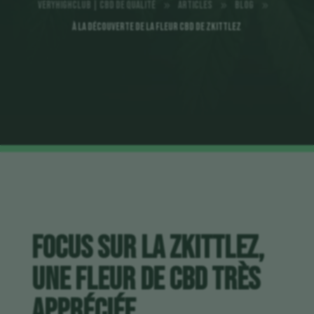
VeryHighClub | CBD de qualité
Articles
Blog
9
9
9
À la Découverte de la fleur cbd de Zkittlez
Focus sur la Zkittlez,
une fleur de CBD très
appréciée