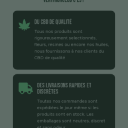
veryhighclub c’est
Du CBD de qualité

Tous nos produits sont
rigoureusement selectionnés,
fleurs, résines ou encore nos huiles,
nous fournissons à nos clients du
CBD de qualité
Des livraisons rapides et

discrètes
Toutes nos commandes sont
expédiées le jour même si les
produits sont en stock. Les
emballages sont neutres, discret
et sans odeur.