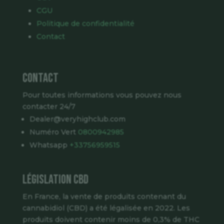
CGU
Politique de confidentialité
Contact
Contact
Pour toutes informations vous pouvez nous
contacter 24/7
Dealer@veryhighclub.com
Numéro Vert
0800942985
Whatsapp
+33756959515
Législation CBD
En France, la vente de produits contenant du
cannabidiol (CBD) a été légalisée en 2022. Les
produits doivent contenir moins de 0,3% de THC