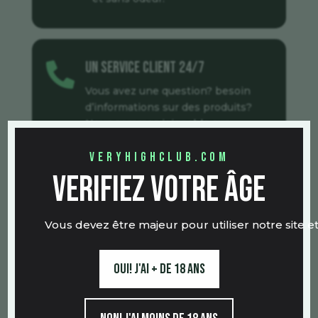
Un service client 24/7

Vous avez une question? besoin
d’informations sur des produits?
Nous sommes joignable sur
Whatsapp tous les jours.
veryhighclub.com
verifiez votre âge
Acheter du CBD
Vous devez être majeur pour utiliser notre site et
Oui! j'ai + de 18 ans
Article précédent
Article suivant
#
$