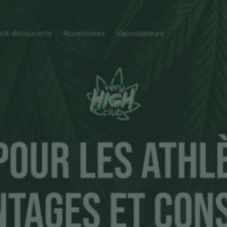
ck découverte
Accessoires
Vaporisateurs
pour les Athlè
tages et Con