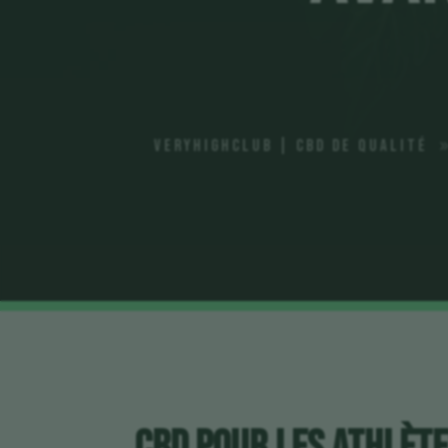
VeryHighClub | CBD de qualité