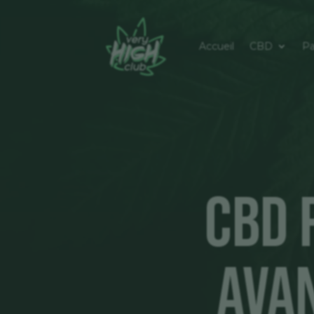
Accueil
CBD
Pa
CBD 
Avan