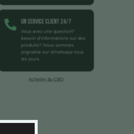
Un service client 24/7

Vous avez une question?
besoin d’informations sur des
produits? Nous sommes
joignable sur Whatsapp tous
les jours.
Acheter du CBD