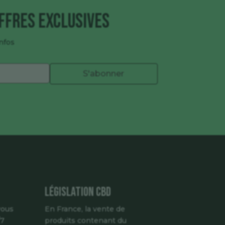
ffres exclusives
nfos
S'abonner
Législation CBD
vous
En France, la vente de
/7
produits contenant du