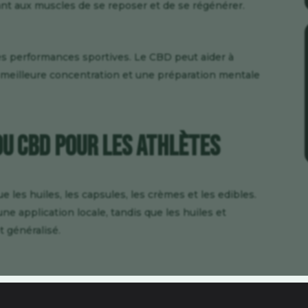
ant aux muscles de se reposer et de se régénérer.
les performances sportives. Le CBD peut aider à
e meilleure concentration et une préparation mentale
du CBD pour les Athlètes
e les huiles, les capsules, les crèmes et les edibles.
e application locale, tandis que les huiles et
t généralisé.
eillé de commencer par une faible dose et
 de votre réaction.