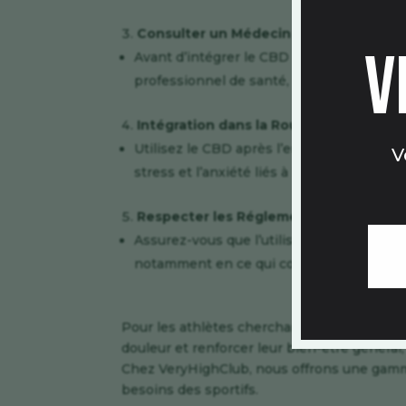
Consulter un Médecin :
v
Avant d’intégrer le CBD à votre routine d
professionnel de santé, surtout si vous 
Intégration dans la Routine d’Entraîne
Utilisez le CBD après l’entraînement pour
V
stress et l’anxiété liés à la compétition.
Respecter les Réglementations Sportiv
Assurez-vous que l’utilisation du CBD est
notamment en ce qui concerne les substa
Pour les athlètes cherchant une approche n
douleur et renforcer leur bien-être généra
Chez
VeryHighClub
, nous offrons une gam
besoins des sportifs.