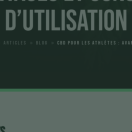
d’Utilisation
Articles
Blog
CBD pour les Athlètes : Ava
9
9
9