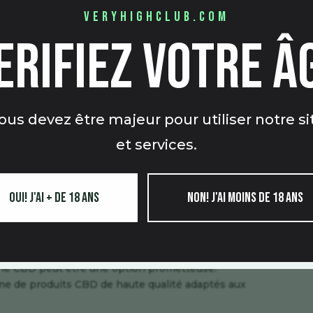
veryhighclub.com
erifiez votre â
’entraînement, il est important de consulter un
prenez d’autres médicaments.
ment :
 aider à la récupération ou avant pour réduire le
ous devez être majeur pour utiliser notre si
et services.
es :
 conforme aux règles de votre discipline sportive,
Oui! j'ai + de 18 ans
Non! j'ai moins de 18 ans
nces interdites en compétition.
aturelle pour améliorer leur récupération, gérer la
l, le CBD peut être une option prometteuse.
me de produits CBD de haute qualité adaptés aux