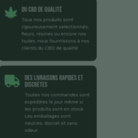
Du CBD de qualité

Tous nos produits sont
rigoureusement selectionnés,
fleurs, résines ou encore nos
huiles, nous fournissons à nos
clients du CBD de qualité
Des livraisons rapides et

discrètes
Toutes nos commandes sont
expédiées le jour même si
les produits sont en stock.
Les emballages sont
neutres, discret et sans
odeur.