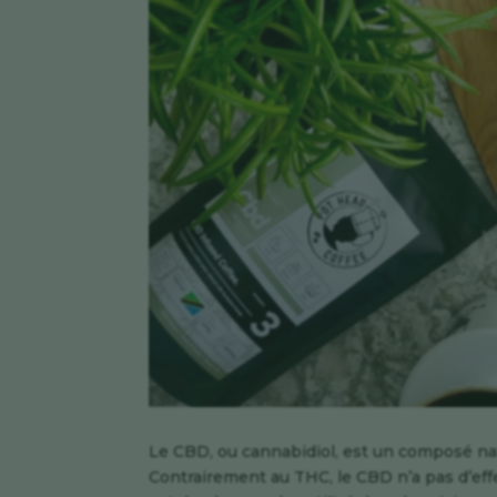
Le CBD, ou cannabidiol, est un composé na
Contrairement au THC, le CBD n’a pas d’eff