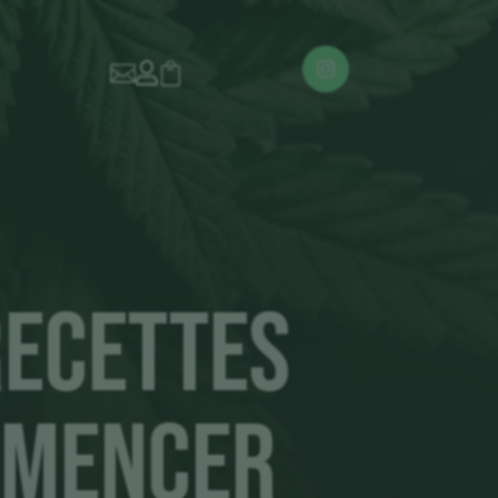



 Recettes
mmencer