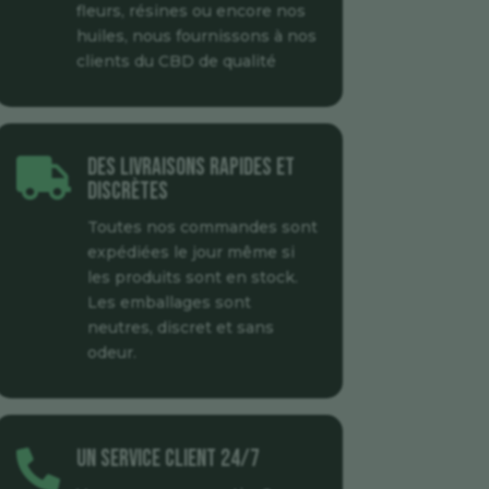
fleurs, résines ou encore nos
huiles, nous fournissons à nos
clients du CBD de qualité
Des livraisons rapides et

discrètes
Toutes nos commandes sont
expédiées le jour même si
les produits sont en stock.
Les emballages sont
neutres, discret et sans
odeur.
Un service client 24/7
