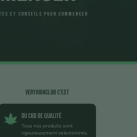
ttes et Conseils pour Commencer
veryhighclub c’est
Du CBD de qualité

Tous nos produits sont
rigoureusement selectionnés,