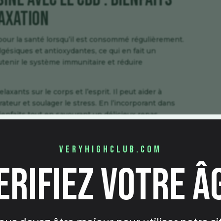
laxation
ur la santé lorsqu’il est consommé régulièrement.
lgésiques et antioxydantes, ce qui en fait un
tenir le système immunitaire et réduire
axants sur le corps et l’esprit. Il peut aider à
rateur et soulager le stress. En l’incorporant dans
ienfaits tout en savourant un délicieux repas.
de CBD pour la cuisine :
veryhighclub.com
 etc.
erifiez votre â
bles sur le marché pour une utilisation en cuisine.
s courantes et peut être facilement ajoutée à vos
populaire et peut être mélangée à des ingrédients
istaux de CBD sont une autre option et peuvent être