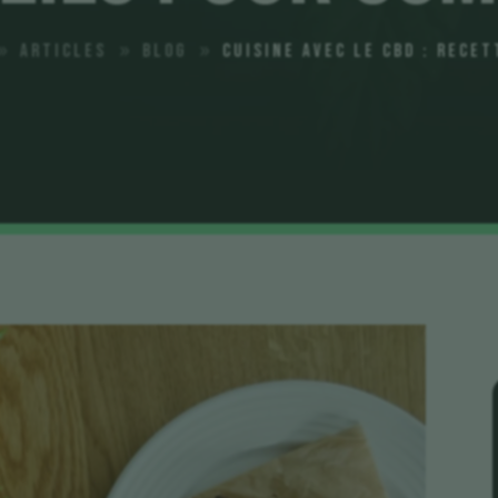
Articles
Blog
Cuisine avec le CBD : Rece
9
9
9