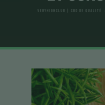
VeryHighClub | CBD de qualité