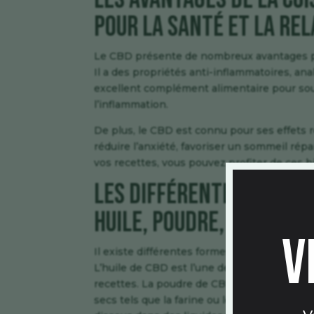
pour la santé et la re
Le CBD présente de nombreux avantages po
Il a des propriétés anti-inflammatoires, ana
excellent complément alimentaire pour sou
l’inflammation.
De plus, le CBD est connu pour ses effets rel
réduire l’anxiété, favoriser un sommeil répa
vos recettes, vous pouvez profiter de ces b
Les différentes formes 
huile, poudre, cristaux,
v
Il existe différentes formes de CBD disponi
L’huile de CBD est l’une des formes les plu
recettes. La poudre de CBD est également 
secs tels que la farine ou le sucre. Les cr