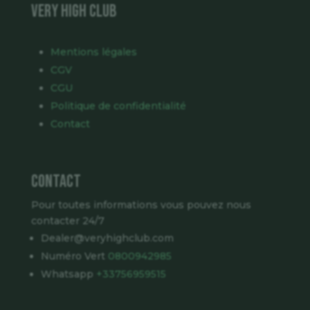
VERY HIGH CLUB
Mentions légales
CGV
CGU
Politique de confidentialité
Contact
Contact
Pour toutes informations vous pouvez nous
contacter 24/7
Dealer@veryhighclub.com
Numéro Vert
0800942985
Whatsapp
+33756959515