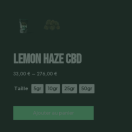
Lemon Haze CBD
33,00
€
–
276,00
€
Taille
5gr
10gr
25gr
50gr
Ajouter au panier