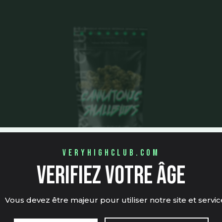
veryhighclub.com
verifiez votre âge
Cannatonic SmallBuds
CBD ⚡
Vous devez être majeur pour utiliser notre site et servic