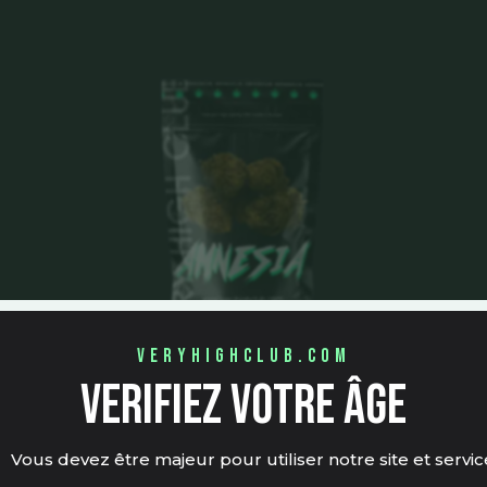
veryhighclub.com
verifiez votre âge
Amnesia Outdoor CBD
🇫🇷
Vous devez être majeur pour utiliser notre site et servic