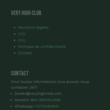
VERY HIGH CLUB
Mentions légales
CGV
CGU
Politique de confidentialité
Contact
Contact
Pour toutes informations vous pouvez nous
contacter 24/7
Dealer@veryhighclub.com
Numéro Vert
0800942985
Whatsapp
+33756959515