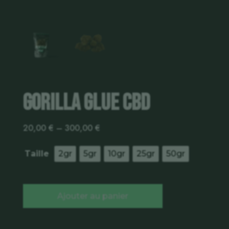
Gorilla Glue CBD
20,00
€
–
300,00
€
Taille
2gr
5gr
10gr
25gr
50gr
Ajouter au panier