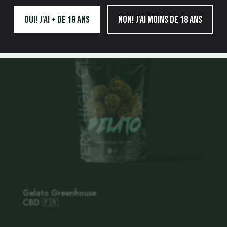
Promo !
Oui! j'ai + de 18 ans
Non! j'ai moins de 18 ans
Gelato Greenhouse
CBD 🇫🇷