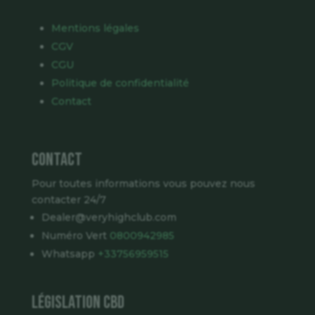
Mentions légales
CGV
CGU
Politique de confidentialité
Contact
Contact
Pour toutes informations vous pouvez nous
contacter 24/7
Dealer@veryhighclub.com
Numéro Vert
0800942985
Whatsapp
+33756959515
Législation CBD