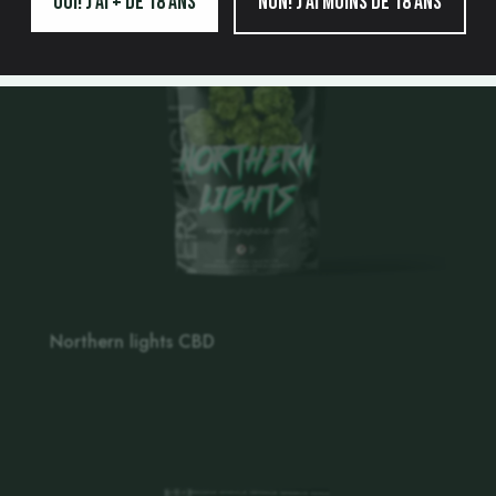
Oui! j'ai + de 18 ans
Non! j'ai moins de 18 ans
Northern lights CBD