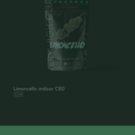
Limoncello indoor CBD
🇨🇭