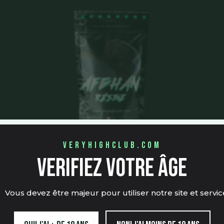
veryhighclub.com
verifiez votre âge
Afghan hash CBD 🇫🇷
Vous devez être majeur pour utiliser notre site et servic