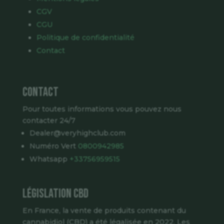
CGV
CGU
Politique de confidentialité
Contact
Contact
Pour toutes informations vous pouvez nous
contacter 24/7
Dealer@veryhighclub.com
Numéro Vert
0800942985
Whatsapp
+33756959515
Législation CBD
En France, la vente de produits contenant du
cannabidiol (CBD) a été légalisée en 2022. Les