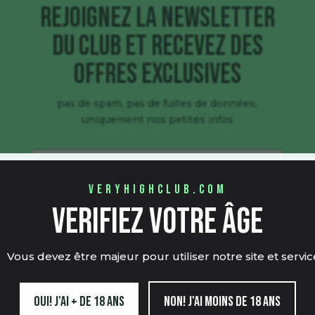
Rejoignez la newsletter
du club et recevez des
offres exclusives
pas de spam, pas de fuites de données,
uniquement nos petites infos
veryhighclub.com
S'abonner
verifiez votre âge
Vous devez être majeur pour utiliser notre site et servic
Oui! j'ai + de 18 ans
Non! j'ai moins de 18 ans