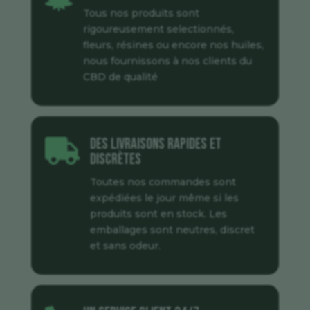
Tous nos produits sont
rigoureusement selectionnés,
fleurs, résines ou encore nos huiles,
nous fournissons à nos clients du
CBD de qualité
Des livraisons rapides et

discrètes
Toutes nos commandes sont
expédiées le jour même si les
produits sont en stock. Les
emballages sont neutres, discret
et sans odeur.