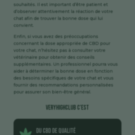
souhaités. Il est important d’être patient et
d’observer attentivement la réaction de votre
chat afin de trouver la bonne dose qui lui
convient.
Enfin, si vous avez des préoccupations
concernant la dose appropriée de CBD pour
votre chat, n’hésitez pas à consulter votre
vétérinaire pour obtenir des conseils
supplémentaires. Un professionnel pourra vous
aider à déterminer la bonne dose en fonction
des besoins spécifiques de votre chat et vous
fournir des recommandations personnalisées
pour assurer son bien-être général.
veryhighclub c’est
Du CBD de qualité
