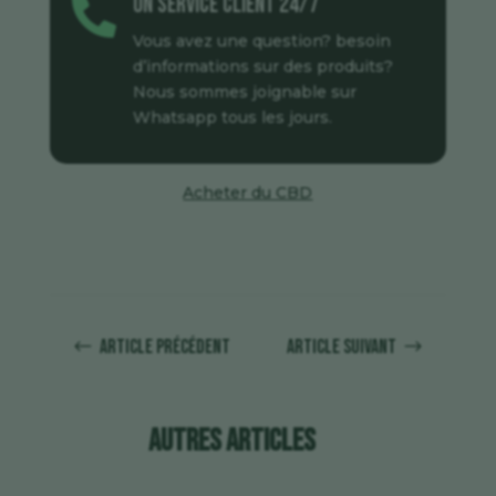
Un service client 24/7

Vous avez une question? besoin
d’informations sur des produits?
Nous sommes joignable sur
Whatsapp tous les jours.
Acheter du CBD
Article précédent
Article suivant
#
$
Autres articles