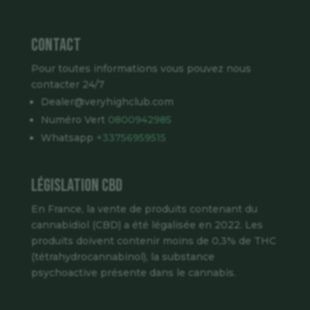
Contact
Pour toutes informations vous pouvez nous
contacter 24/7
Dealer@veryhighclub.com
Numéro Vert
0800942985
Whatsapp
+33756959515
Législation CBD
En France, la vente de produits contenant du
cannabidiol (CBD) a été légalisée en 2022. Les
produits doivent contenir moins de 0,3% de THC
(tétrahydrocannabinol), la substance
psychoactive présente dans le cannabis.