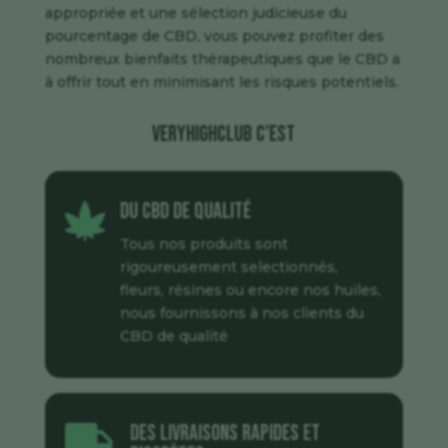
appropriée et une sélection judicieuse du
pourcentage de CBD, vous pouvez profiter des
nombreux bienfaits thérapeutiques que le CBD a
à offrir tout en minimisant les risques potentiels.
veryhighclub c’est
Du CBD de qualité

Tous nos produits sont
rigoureusement selectionnés,
fleurs, résines ou encore nos huiles,
nous fournissons à nos clients du
CBD de qualité
Des livraisons rapides et
