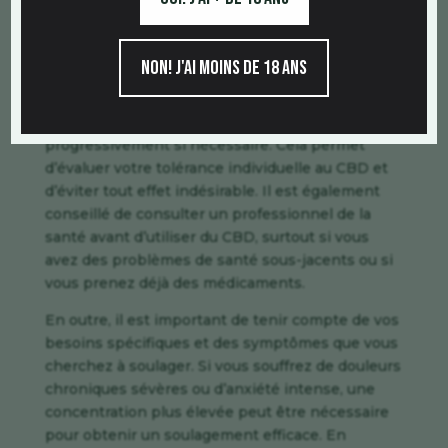
Non! j'ai moins de 18 ans
Pour choisir le bon pourcentage de CBD, il est
recommandé de commencer par une
concentration plus faible et d’augmenter
progressivement si nécessaire. Cela permet
d’évaluer votre tolérance individuelle au CBD et
d’éviter tout effet indésirable. Il est également
conseillé de consulter un professionnel de la
santé avant d’utiliser du CBD, surtout si vous
avez des problèmes de santé sous-jacents ou si
vous prenez déjà des médicaments.
En outre, il est important de tenir compte de vos
besoins spécifiques et des symptômes que vous
cherchez à soulager. Si vous souffrez de douleurs
chroniques sévères ou d’anxiété intense, une
concentration plus élevée peut être nécessaire
pour obtenir un soulagement efficace. En