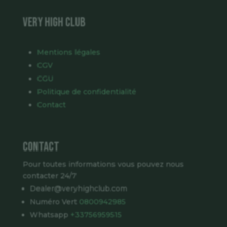
VERY HIGH CLUB
Mentions légales
CGV
CGU
Politique de confidentialité
Contact
Contact
Pour toutes informations vous pouvez nous
contacter 24/7
Dealer@veryhighclub.com
Numéro Vert
0800942985
Whatsapp
+33756959515