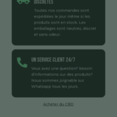
discrètes
Toutes nos commandes sont
expédiées le jour même si les
produits sont en stock. Les
emballages sont neutres, discret
et sans odeur.
Un service client 24/7

Vous avez une question? besoin
d’informations sur des produits?
Nous sommes joignable sur
Whatsapp tous les jours.
Acheter du CBD