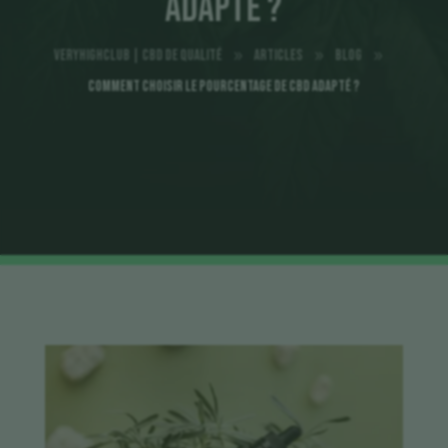
adapté ?
VeryHighClub | CBD de qualité
Articles
Blog
9
9
9
Comment choisir le pourcentage de CBD adapté ?