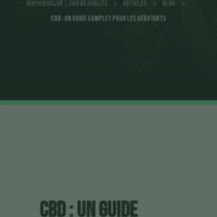
VeryHighClub | CBD de qualité
Articles
Blog
9
9
9
CBD : Un Guide Complet pour les Débutants
CBD : Un Guide