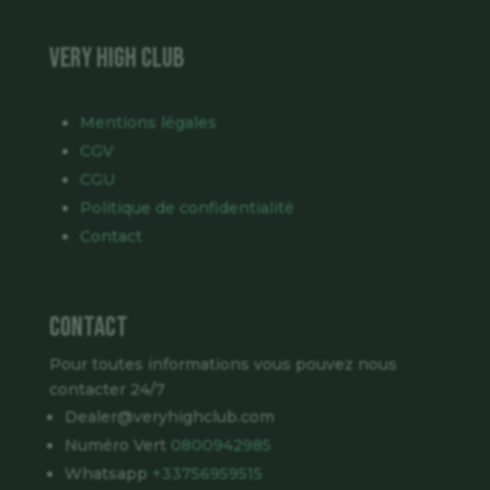
VERY HIGH CLUB
Mentions légales
CGV
CGU
Politique de confidentialité
Contact
Contact
Pour toutes informations vous pouvez nous
contacter 24/7
Dealer@veryhighclub.com
Numéro Vert
0800942985
Whatsapp
+33756959515