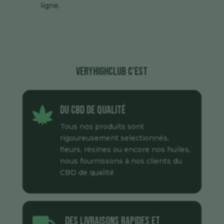
ligne
.
veryhighclub c’est
Du CBD de qualité

Tous nos produits sont
rigoureusement selectionnés,
fleurs, résines ou encore nos huiles,
nous fournissons à nos clients du
CBD de qualité
Des livraisons rapides et